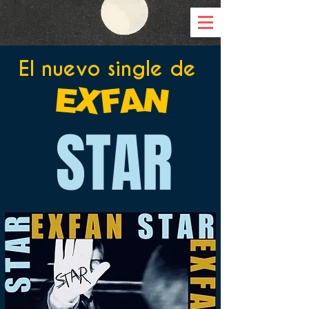
El nuevo single de
EXFAN
STAR