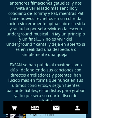
anteriores filmaciones gatuelas, y nos
invita a ver el lado más sencillo y
cotidiano de Tommy y Pat, mientras Pat
hace huevos revueltos en su colorida
cocina sinceramente opina sobre su vida
y su lucha por sobrevivir en la escena
underground musical. “Hay un principio
y un final…. Y no es vivir del
Underground “ canta, y deja en abierto si
es en realidad una despedida o
simplemente una queja.
EXFAN se han pulido al máximo como
dúo, defendiendo sus canciones con
directos arrolladores y potentes, han
lucido más en forma que nunca en sus
últimos conciertos, y según fuentes
bastante fiables, están listos para grabar
ya lo que será su cuarto disco de
estudio.
STAR
EXFAN
-02:04